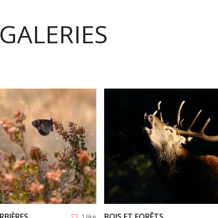
 GALERIES
VIEW
VIEW
RBIÈRES
BOIS ET FORÊTS
1 like